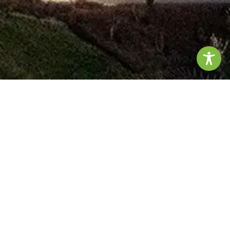
Accueil
Social - Santé
Sécurité sociale
›
›
›
Remboursement des soins par la Sécurité sociale
›
Remboursement par type de dépense
Déroulement d'une
›
hospitalisation et prise en charge par l'Assurance maladie
›
Hospitalisation et soins à domicile
Hospitalisation et soins à domicile
Séjour à l'hôpital
Fiche